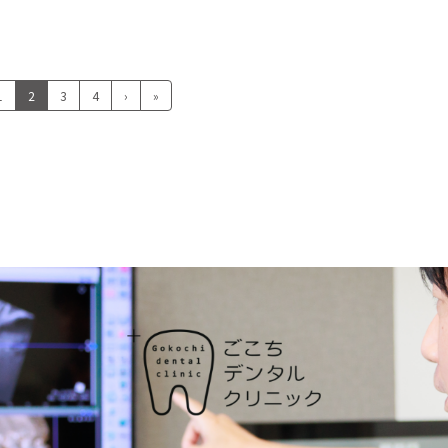
1
2
3
4
›
»