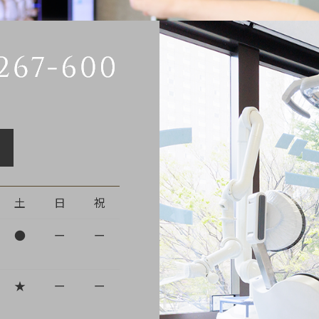
土
日
祝
●
ー
ー
★
ー
ー